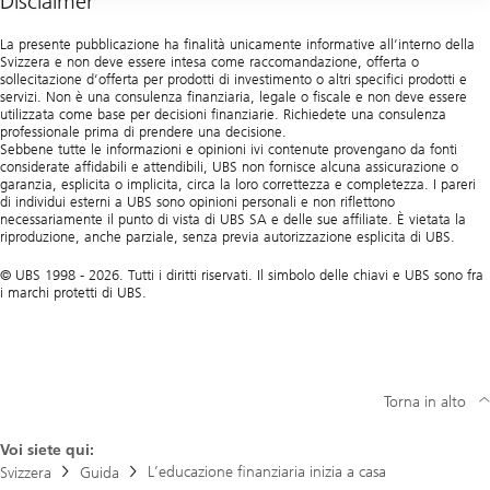
Disclaimer
Aiuto
La presente pubblicazione ha finalità unicamente informative all’interno della
Svizzera e non deve essere intesa come raccomandazione, offerta o
sollecitazione d’offerta per prodotti di investimento o altri specifici prodotti e
servizi. Non è una consulenza finanziaria, legale o fiscale e non deve essere
utilizzata come base per decisioni finanziarie. Richiedete una consulenza
professionale prima di prendere una decisione.
Sebbene tutte le informazioni e opinioni ivi contenute provengano da fonti
considerate affidabili e attendibili, UBS non fornisce alcuna assicurazione o
garanzia, esplicita o implicita, circa la loro correttezza e completezza. I pareri
di individui esterni a UBS sono opinioni personali e non riflettono
necessariamente il punto di vista di UBS SA e delle sue affiliate. È vietata la
riproduzione, anche parziale, senza previa autorizzazione esplicita di UBS.
© UBS 1998 - 2026. Tutti i diritti riservati. Il simbolo delle chiavi e UBS sono fra
i marchi protetti di UBS.
Torna in alto
Voi siete qui:
L’educazione finanziaria inizia a casa
Svizzera
Guida