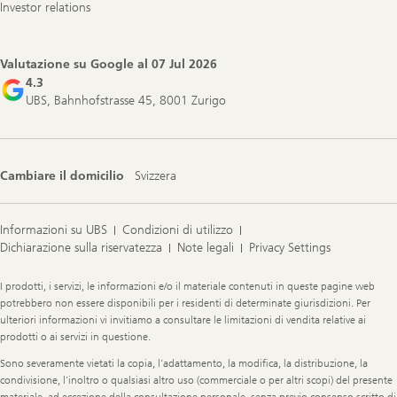
Investor relations
Valutazione su Google al
07 Jul 2026
4.3
UBS, Bahnhofstrasse 45, 8001 Zurigo
Cambiare il domicilio
Svizzera
Informazioni su UBS
Condizioni di utilizzo
Dichiarazione sulla riservatezza
Note legali
Privacy Settings
Legal
I prodotti, i servizi, le informazioni e/o il materiale contenuti in queste pagine web
Information
potrebbero non essere disponibili per i residenti di determinate giurisdizioni. Per
ulteriori informazioni vi invitiamo a consultare le limitazioni di vendita relative ai
prodotti o ai servizi in questione.
Sono severamente vietati la copia, l’adattamento, la modifica, la distribuzione, la
condivisione, l’inoltro o qualsiasi altro uso (commerciale o per altri scopi) del presente
materiale, ad eccezione della consultazione personale, senza previo consenso scritto di