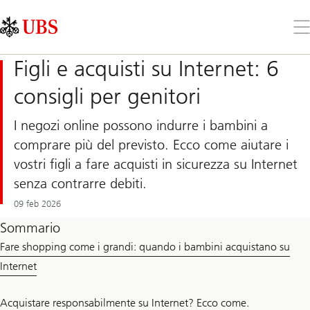
Skip
Content
Links
Area
Apr
il
me
Figli e acquisti su Internet: 6
consigli per genitori
I negozi online possono indurre i bambini a
comprare più del previsto. Ecco come aiutare i
vostri figli a fare acquisti in sicurezza su Internet
senza contrarre debiti.
09 feb 2026
Sommario
Fare shopping come i grandi: quando i bambini acquistano su
Internet
Acquistare responsabilmente su Internet? Ecco come.