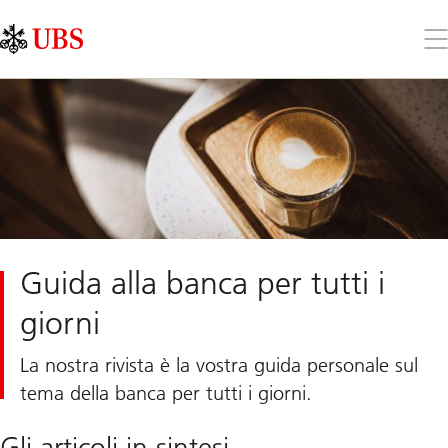
Skip
Content
Links
Area
Apr
il
me
Guida alla banca per tutti i
giorni
La nostra rivista è la vostra guida personale sul
tema della banca per tutti i giorni.
Gli articoli in sintesi