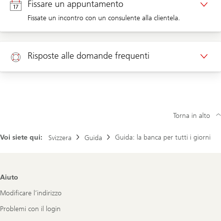
Fissare un appuntamento
Fissate un incontro con un consulente alla clientela.
Richiamata clienti aziendali
Appuntamento clienti privati
Risposte alle domande frequenti
Appuntamento clienti aziendali
Aiuto
Torna in alto
Voi siete qui:
Guida: la banca per tutti i giorni
Svizzera
Guida
Footer
Aiuto
Navigation
Modificare l’indirizzo
Problemi con il login