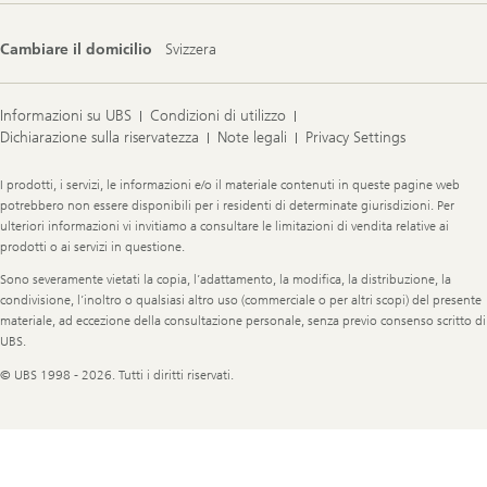
Cambiare il domicilio
Svizzera
Informazioni su UBS
Condizioni di utilizzo
Dichiarazione sulla riservatezza
Note legali
Privacy Settings
Legal
I prodotti, i servizi, le informazioni e/o il materiale contenuti in queste pagine web
Information
potrebbero non essere disponibili per i residenti di determinate giurisdizioni. Per
ulteriori informazioni vi invitiamo a consultare le limitazioni di vendita relative ai
prodotti o ai servizi in questione.
Sono severamente vietati la copia, l’adattamento, la modifica, la distribuzione, la
condivisione, l’inoltro o qualsiasi altro uso (commerciale o per altri scopi) del presente
materiale, ad eccezione della consultazione personale, senza previo consenso scritto di
UBS.
© UBS 1998 - 2026. Tutti i diritti riservati.