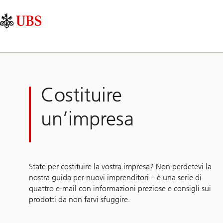
Skip
Content
Navigazione
Links
Area
principale
Costituire
un’impresa
State per costituire la vostra impresa? Non perdetevi la
nostra guida per nuovi imprenditori – è una serie di
quattro e-mail con informazioni preziose e consigli sui
prodotti da non farvi sfuggire.