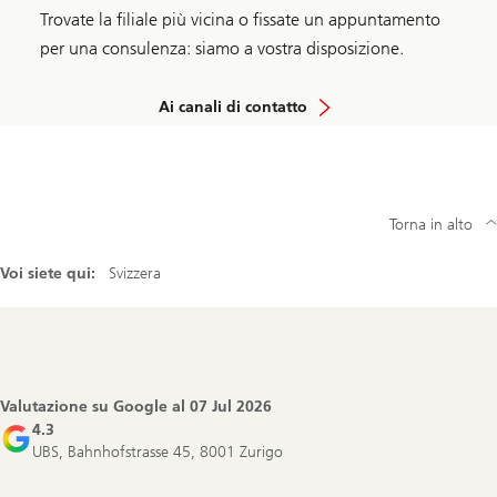
Trovate la filiale più vicina o fissate un appuntamento
per una consulenza: siamo a vostra disposizione.
Ai canali di contatto
Torna in alto
Voi siete qui:
Svizzera
Footer
Navigation
Valutazione su Google al
07 Jul 2026
4.3
UBS, Bahnhofstrasse 45, 8001 Zurigo