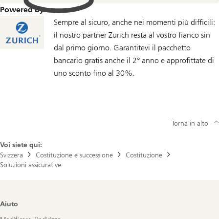
Powered by
Sempre al sicuro, anche nei momenti più difficili:
il nostro partner Zurich resta al vostro fianco sin
dal primo giorno. Garantitevi il pacchetto
bancario gratis anche il 2° anno e approfittate di
uno sconto fino al 30%.
Torna in alto
Voi siete qui:
Svizzera
Costituzione e successione
Costituzione
Soluzioni assicurative
Footer
Aiuto
Navigation