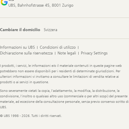
UBS, Bahnhofstrasse 45, 8001 Zurigo
Cambiare il domicilio
Svizzera
Informazioni su UBS
Condizioni di utilizzo
Dichiarazione sulla riservatezza
Note legali
Privacy Settings
Legal
I prodotti, i servizi, le informazioni e/o il materiale contenuti in queste pagine web
Information
potrebbero non essere disponibili per i residenti di determinate giurisdizioni. Per
ulteriori informazioni vi invitiamo a consultare le limitazioni di vendita relative ai
prodotti o ai servizi in questione.
Sono severamente vietati la copia, l’adattamento, la modifica, la distribuzione, la
condivisione, l’inoltro o qualsiasi altro uso (commerciale o per altri scopi) del presente
materiale, ad eccezione della consultazione personale, senza previo consenso scritto di
UBS.
© UBS 1998 - 2026. Tutti i diritti riservati.