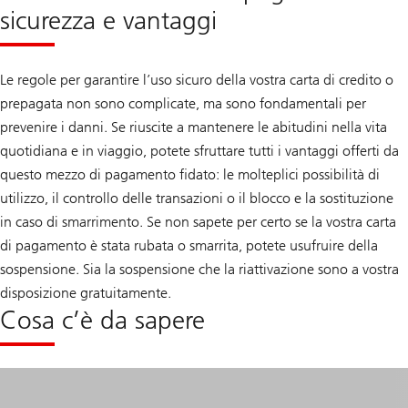
e
sicurezza e vantaggi
e
s
i
c
u
Le regole per garantire l’uso sicuro della vostra carta di credito o
r
prepagata non sono complicate, ma sono fondamentali per
e
z
prevenire i danni. Se riuscite a mantenere le abitudini nella vita
z
quotidiana e in viaggio, potete sfruttare tutti i vantaggi offerti da
a
p
questo mezzo di pagamento fidato: le molteplici possibilità di
r
e
utilizzo, il controllo delle transazioni o il blocco e la sostituzione
s
in caso di smarrimento. Se non sapete per certo se la vostra carta
s
o
di pagamento è stata rubata o smarrita, potete usufruire della
U
B
sospensione. Sia la sospensione che la riattivazione sono a vostra
S
disposizione gratuitamente.
Cosa c’è da sapere