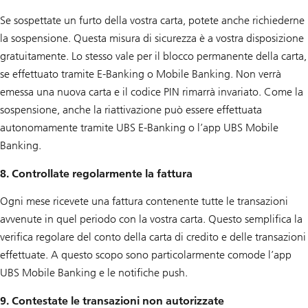
Se sospettate un furto della vostra carta, potete anche richiederne
la sospensione. Questa misura di sicurezza è a vostra disposizione
gratuitamente. Lo stesso vale per il blocco permanente della carta,
se effettuato tramite E-Banking o Mobile Banking. Non verrà
emessa una nuova carta e il codice PIN rimarrà invariato. Come la
sospensione, anche la riattivazione può essere effettuata
autonomamente tramite UBS E-Banking o l’app UBS Mobile
Banking.
8. Controllate regolarmente la fattura
Ogni mese ricevete una fattura contenente tutte le transazioni
avvenute in quel periodo con la vostra carta. Questo semplifica la
verifica regolare del conto della carta di credito e delle transazioni
effettuate. A questo scopo sono particolarmente comode l’app
UBS Mobile Banking e le notifiche push.
9. Contestate le transazioni non autorizzate