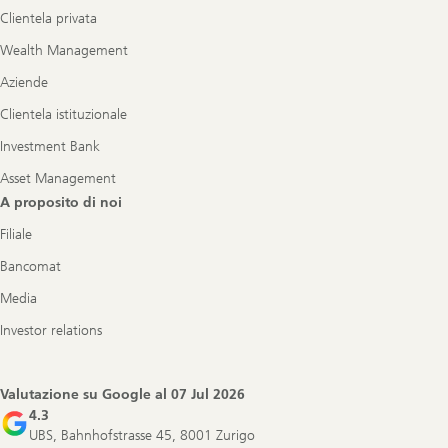
Clientela privata
Wealth Management
Aziende
Clientela istituzionale
Investment Bank
Asset Management
A proposito di noi
Filiale
Bancomat
Media
Investor relations
Valutazione su Google al
07 Jul 2026
4.3
UBS, Bahnhofstrasse 45, 8001 Zurigo