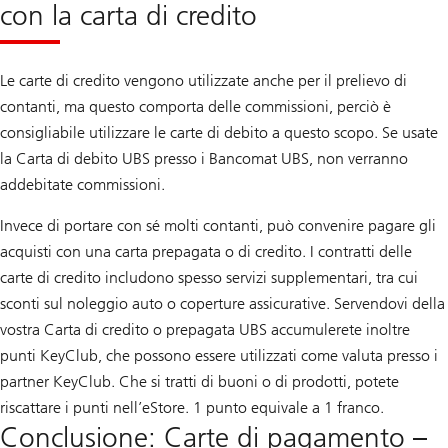
m
con la carta di credito
a
z
i
o
Le carte di credito vengono utilizzate anche per il prelievo di
n
i
contanti, ma questo comporta delle commissioni, perciò è
P
consigliabile utilizzare le carte di debito a questo scopo. Se usate
r
e
la Carta di debito UBS presso i Bancomat UBS, non verranno
v
e
addebitate commissioni.
n
z
Invece di portare con sé molti contanti, può convenire pagare gli
i
o
acquisti con una carta prepagata o di credito. I contratti delle
n
carte di credito includono spesso servizi supplementari, tra cui
e
d
sconti sul noleggio auto o coperture assicurative. Servendovi della
e
l
vostra Carta di credito o prepagata UBS accumulerete inoltre
l
punti KeyClub, che possono essere utilizzati come valuta presso i
e
t
partner KeyClub. Che si tratti di buoni o di prodotti, potete
r
u
riscattare i punti nell’eStore. 1 punto equivale a 1 franco.
f
Conclusione: Carte di pagamento –
f