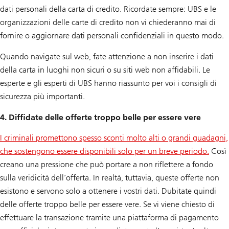
dati personali della carta di credito. Ricordate sempre: UBS e le
organizzazioni delle carte di credito non vi chiederanno mai di
fornire o aggiornare dati personali confidenziali in questo modo.
Quando navigate sul web, fate attenzione a non inserire i dati
della carta in luoghi non sicuri o su siti web non affidabili. Le
esperte e gli esperti di UBS hanno riassunto per voi i consigli di
sicurezza più importanti.
4. Diffidate delle offerte troppo belle per essere vere
I criminali promettono spesso sconti molto alti o grandi guadagni,
che sostengono essere disponibili solo per un breve periodo.
Così
creano una pressione che può portare a non riflettere a fondo
sulla veridicità dell’offerta. In realtà, tuttavia, queste offerte non
esistono e servono solo a ottenere i vostri dati. Dubitate quindi
delle offerte troppo belle per essere vere. Se vi viene chiesto di
effettuare la transazione tramite una piattaforma di pagamento