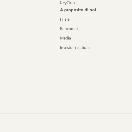
KeyClub
A proposito di noi
Filiale
Bancomat
Media
Investor relations