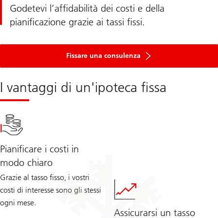
Godetevi l’affidabilità dei costi e della
pianificazione grazie ai tassi fissi.
Circa
Fissare
Fissare una consulenza
un
colloquio
di
I vantaggi di un'ipoteca fissa
consulenza
in
3
passaggi
Pianificare i costi in
modo chiaro
Grazie al tasso fisso, i vostri
costi di interesse sono gli stessi
ogni mese.
Assicurarsi un tasso