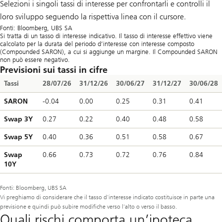
Selezioni i singoli tassi di interesse per confrontarli e controlli il
loro sviluppo seguendo la rispettiva linea con il cursore.
Fonti: Bloomberg, UBS SA
Si tratta di un tasso di interesse indicativo. Il tasso di interesse effettivo viene
calcolato per la durata del periodo d’interesse con interesse composto
(Compounded SARON), a cui si aggiunge un margine. Il Compounded SARON
non può essere negativo.
Previsioni sui tassi in cifre
Tassi
28/07/26
31/12/26
30/06/27
31/12/27
30/06/28
SARON
-0.04
0.00
0.25
0.31
0.41
Swap 3Y
0.27
0.22
0.40
0.48
0.58
Swap 5Y
0.40
0.36
0.51
0.58
0.67
Swap
0.66
0.73
0.72
0.76
0.84
10Y
Fonti: Bloomberg, UBS SA
Vi preghiamo di considerare che il tasso d’interesse indicato costituisce in parte una
previsione e quindi può subire modifiche verso l’alto o verso il basso.
Quali rischi comporta un’ipoteca