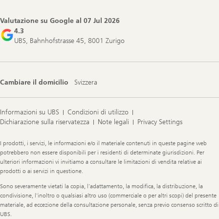
Valutazione su Google al
07 Jul 2026
4.3
UBS, Bahnhofstrasse 45, 8001 Zurigo
Cambiare il domicilio
Svizzera
Informazioni su UBS
Condizioni di utilizzo
Dichiarazione sulla riservatezza
Note legali
Privacy Settings
Legal
I prodotti, i servizi, le informazioni e/o il materiale contenuti in queste pagine web
Information
potrebbero non essere disponibili per i residenti di determinate giurisdizioni. Per
ulteriori informazioni vi invitiamo a consultare le limitazioni di vendita relative ai
prodotti o ai servizi in questione.
Sono severamente vietati la copia, l’adattamento, la modifica, la distribuzione, la
condivisione, l’inoltro o qualsiasi altro uso (commerciale o per altri scopi) del presente
materiale, ad eccezione della consultazione personale, senza previo consenso scritto di
UBS.