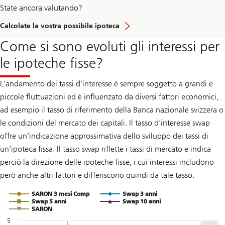
State ancora valutando?
Calcolate la vostra possibile ipoteca
Come si sono evoluti gli interessi per
le ipoteche fisse?
L’andamento dei tassi d’interesse è sempre soggetto a grandi e
piccole fluttuazioni ed è influenzato da diversi fattori economici,
ad esempio il tasso di riferimento della Banca nazionale svizzera o
le condizioni del mercato dei capitali. Il tasso d’interesse swap
offre un’indicazione approssimativa dello sviluppo dei tassi di
un’ipoteca fissa. Il tasso swap riflette i tassi di mercato e indica
perciò la direzione delle ipoteche fisse, i cui interessi includono
però anche altri fattori e differiscono quindi da tale tasso.
Chart
Line chart with 5 lines.
SARON 3 mesi Comp
Swap 3 anni
I valori fino al 2010 incluso si basano sul Libor, a partire dal 201
Swap 5 anni
Swap 10 anni
The chart has 1 X axis displaying Time. Range: 2005 to 2026
SARON
The chart has 1 Y axis displaying Percentage. Range: -2 to 5.
5