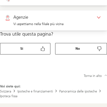
Appuntamento clienti aziendali
Clienti privati 0800 002 558
Agenzie
Clienti aziendali 0844 853 003
Vi aspettiamo nella filiale più vicina
Trova utile questa pagina?
Agenzie
Si
No
Torna in alto
Voi siete qui:
Svizzera
Ipoteche e finanziamenti
Panoramica delle ipoteche
Ipoteca fissa