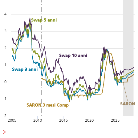
4
Swap 5 anni
3
2
Swap 10 anni
1
Swap 3 anni
0
-1
SARON
SARON 3 mesi Comp
-2
2005
2010
2015
2020
2025
End of interactive chart.
I valori fino al 2010 incluso si basano sul Libor, a partire dal 2011 sul