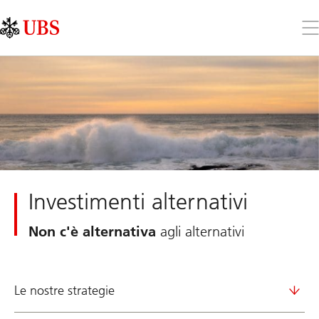
Skip
Content
Links
Area
Apr
il
me
Investimenti alternativi
Non c'è alternativa
agli alternativi
Le nostre strategie