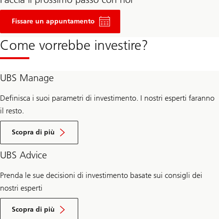
Fissi
un
Fissare un appuntamento
appuntamento
per
Come vorrebbe investire?
una
consulenza
in
materia
di
UBS Manage
investimenti
Definisca i suoi parametri di investimento. I nostri esperti faranno
il resto.
su
UBS
Scopra di più
Manage
UBS Advice
Prenda le sue decisioni di investimento basate sui consigli dei
nostri esperti
su
UBS
Scopra di più
Advice