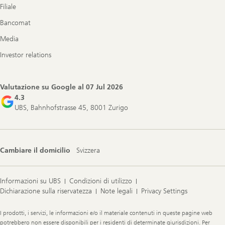
Filiale
Bancomat
Media
Investor relations
Valutazione su Google al
07 Jul 2026
4.3
UBS, Bahnhofstrasse 45, 8001 Zurigo
Cambiare il domicilio
Svizzera
Informazioni su UBS
Condizioni di utilizzo
Dichiarazione sulla riservatezza
Note legali
Privacy Settings
Legal
I prodotti, i servizi, le informazioni e/o il materiale contenuti in queste pagine web
Information
potrebbero non essere disponibili per i residenti di determinate giurisdizioni. Per