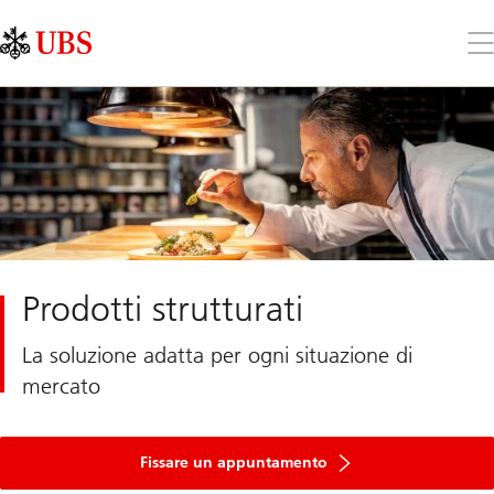
Skip
Content
Links
Area
Apr
il
me
Prodotti strutturati
La soluzione adatta per ogni situazione di
mercato
Fissare un appuntamento