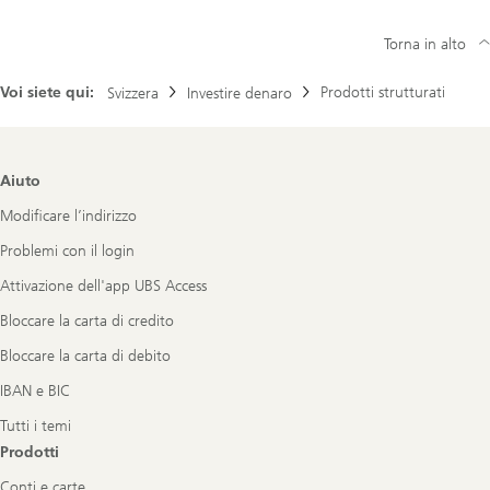
Torna in alto
Voi siete qui:
Prodotti strutturati
Svizzera
Investire denaro
Footer
Aiuto
Navigation
Modificare l’indirizzo
Problemi con il login
Attivazione dell'app UBS Access
Bloccare la carta di credito
Bloccare la carta di debito
IBAN e BIC
Tutti i temi
Prodotti
Conti e carte