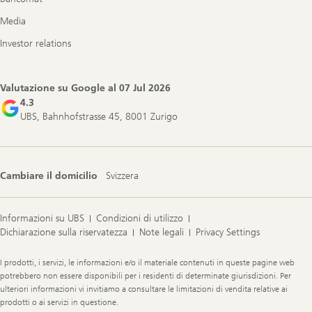
Media
Investor relations
Valutazione su Google al
07 Jul 2026
4.3
UBS, Bahnhofstrasse 45, 8001 Zurigo
Cambiare il domicilio
Svizzera
Informazioni su UBS
Condizioni di utilizzo
Dichiarazione sulla riservatezza
Note legali
Privacy Settings
Legal
I prodotti, i servizi, le informazioni e/o il materiale contenuti in queste pagine web
Information
potrebbero non essere disponibili per i residenti di determinate giurisdizioni. Per
ulteriori informazioni vi invitiamo a consultare le limitazioni di vendita relative ai
prodotti o ai servizi in questione.