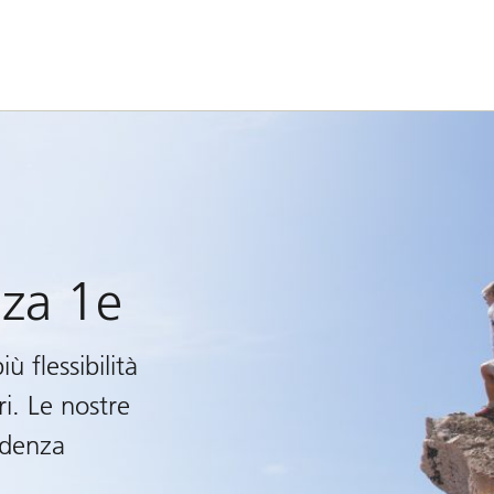
nza 1e
ù flessibilità
ri. Le nostre
idenza