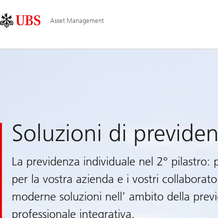
Skip
Content
Navigazione
Links
Area
principale
Asset Management
Soluzioni di previde
La previdenza individuale nel 2° pilastro: pi
per la vostra azienda e i vostri collaborato
moderne soluzioni nell’ ambito della prev
professionale integrativa.