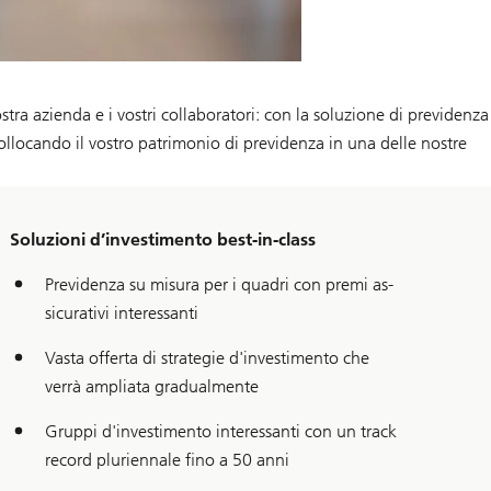
tra azienda e i vostri collaboratori: con la soluzione di previdenza
collocando il vostro patrimonio di previdenza in una delle nostre
Soluzioni d’investimento best-in-class
Pre­vi­den­za su mi­su­ra per i qua­dri con pre­mi as­
si­cu­ra­ti­vi in­te­res­san­ti
Vasta offerta di strategie d'investimento che
verrà ampliata gradualmente
Gruppi d'investimento interessanti con un track
record pluriennale fino a 50 anni