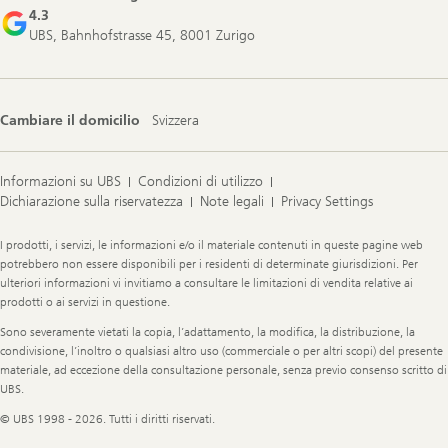
4.3
UBS, Bahnhofstrasse 45, 8001 Zurigo
Cambiare il domicilio
Svizzera
Informazioni su UBS
Condizioni di utilizzo
Dichiarazione sulla riservatezza
Note legali
Privacy Settings
Legal
I prodotti, i servizi, le informazioni e/o il materiale contenuti in queste pagine web
Information
potrebbero non essere disponibili per i residenti di determinate giurisdizioni. Per
ulteriori informazioni vi invitiamo a consultare le limitazioni di vendita relative ai
prodotti o ai servizi in questione.
Sono severamente vietati la copia, l’adattamento, la modifica, la distribuzione, la
condivisione, l’inoltro o qualsiasi altro uso (commerciale o per altri scopi) del presente
materiale, ad eccezione della consultazione personale, senza previo consenso scritto di
UBS.
© UBS 1998 - 2026. Tutti i diritti riservati.