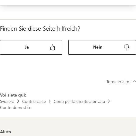
Appuntamento clientela aziendale
Aiuto
Nuovo cliente? Clicca qui per aprire un conto
Finden Sie diese Seite hilfreich?
Ja
Nein
Torna in alto
Voi siete qui:
Svizzera
Conti e carte
Conti per la clientela privata
Conto domestico
Footer
Aiuto
Navigation