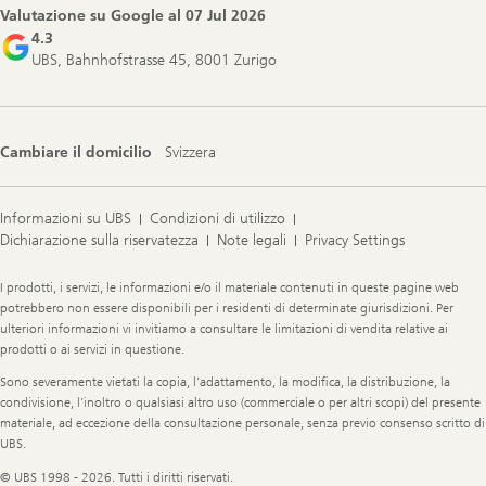
Valutazione su Google al
07 Jul 2026
4.3
UBS, Bahnhofstrasse 45, 8001 Zurigo
Cambiare il domicilio
Svizzera
Informazioni su UBS
Condizioni di utilizzo
Dichiarazione sulla riservatezza
Note legali
Privacy Settings
Legal
I prodotti, i servizi, le informazioni e/o il materiale contenuti in queste pagine web
Information
potrebbero non essere disponibili per i residenti di determinate giurisdizioni. Per
ulteriori informazioni vi invitiamo a consultare le limitazioni di vendita relative ai
prodotti o ai servizi in questione.
Sono severamente vietati la copia, l’adattamento, la modifica, la distribuzione, la
condivisione, l’inoltro o qualsiasi altro uso (commerciale o per altri scopi) del presente
materiale, ad eccezione della consultazione personale, senza previo consenso scritto di
UBS.
© UBS 1998 - 2026. Tutti i diritti riservati.