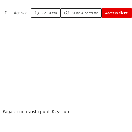
Navigazione
IT
Agenzie
Sicurezza
Aiuto e contatto
Accesso clienti
principale
Pagate con i vostri punti KeyClub