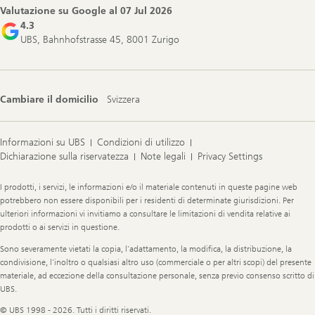
Valutazione su Google al
07 Jul 2026
4.3
UBS, Bahnhofstrasse 45, 8001 Zurigo
Cambiare il domicilio
Svizzera
Informazioni su UBS
Condizioni di utilizzo
Dichiarazione sulla riservatezza
Note legali
Privacy Settings
Legal
I prodotti, i servizi, le informazioni e/o il materiale contenuti in queste pagine web
Information
potrebbero non essere disponibili per i residenti di determinate giurisdizioni. Per
ulteriori informazioni vi invitiamo a consultare le limitazioni di vendita relative ai
prodotti o ai servizi in questione.
Sono severamente vietati la copia, l’adattamento, la modifica, la distribuzione, la
condivisione, l’inoltro o qualsiasi altro uso (commerciale o per altri scopi) del presente
materiale, ad eccezione della consultazione personale, senza previo consenso scritto di
UBS.
© UBS 1998 - 2026. Tutti i diritti riservati.