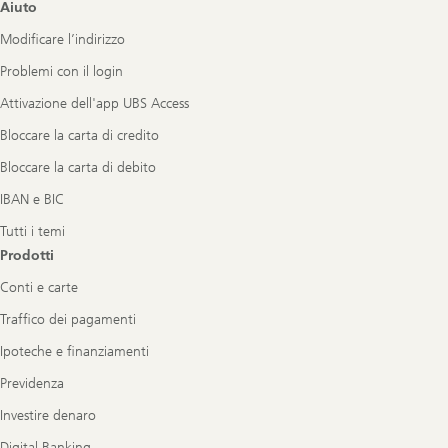
Footer
Aiuto
Navigation
Modificare l’indirizzo
Problemi con il login
Attivazione dell'app UBS Access
Bloccare la carta di credito
Bloccare la carta di debito
IBAN e BIC
Tutti i temi
Prodotti
Conti e carte
Traffico dei pagamenti
Ipoteche e finanziamenti
Previdenza
Investire denaro
Digital Banking