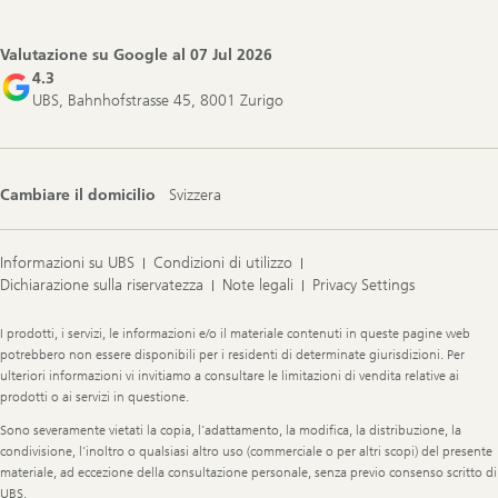
Valutazione su Google al
07 Jul 2026
4.3
UBS, Bahnhofstrasse 45, 8001 Zurigo
Cambiare il domicilio
Svizzera
Informazioni su UBS
Condizioni di utilizzo
Dichiarazione sulla riservatezza
Note legali
Privacy Settings
Legal
I prodotti, i servizi, le informazioni e/o il materiale contenuti in queste pagine web
Information
potrebbero non essere disponibili per i residenti di determinate giurisdizioni. Per
ulteriori informazioni vi invitiamo a consultare le limitazioni di vendita relative ai
prodotti o ai servizi in questione.
Sono severamente vietati la copia, l’adattamento, la modifica, la distribuzione, la
condivisione, l’inoltro o qualsiasi altro uso (commerciale o per altri scopi) del presente
materiale, ad eccezione della consultazione personale, senza previo consenso scritto di
UBS.