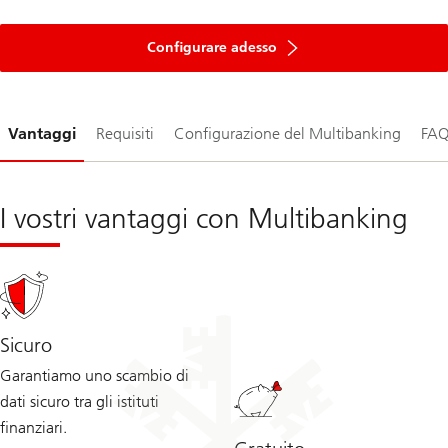
Configurare adesso
Diapositiva
Vantaggi
Requisiti
Configurazione del Multibanking
FA
1-
I vostri vantaggi con Multibanking
Sicuro
Garantiamo uno scambio di
dati sicuro tra gli istituti
finanziari.