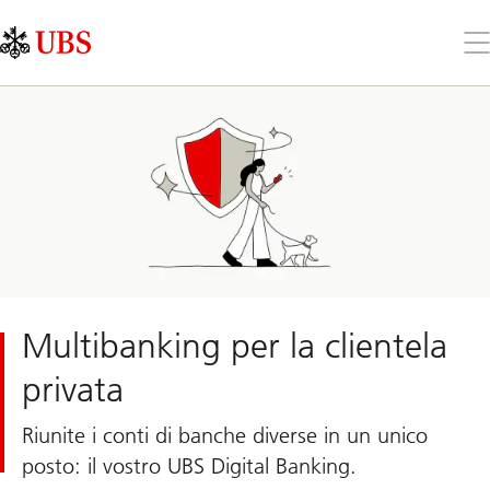
Skip
Content
Links
Area
Apr
il
me
Multibanking per la clientela
privata
Riunite i conti di banche diverse in un unico
posto: il vostro UBS Digital Banking.