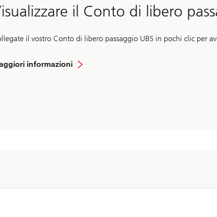
isualizzare il Conto di libero pas
llegate il vostro Conto di libero passaggio UBS in pochi clic per ave
ilizzare
ggiori informazioni
i
truzioni
sso
po
sso