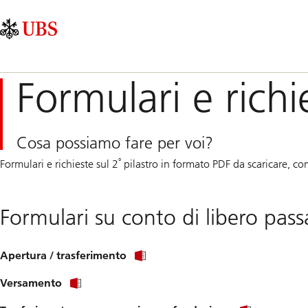
Skip
Content
Navigazione
Links
Area
principale
Formulari e richi
Cosa possiamo fare per voi?
°
Formulari e richieste sul 2
pilastro in formato PDF da scaricare, co
Formulari su conto di libero pas
Apertura / trasferimento
Versamento