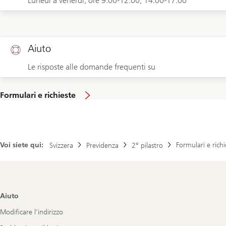
Lunedì a venerdì, ore 9.00-12.00, 14.00-17.00
Aiuto
Le risposte alle domande frequenti su
Formulari e richieste
Voi siete qui:
Formulari e richi
Svizzera
Previdenza
2° pilastro
Footer
Aiuto
Navigation
Modificare l’indirizzo