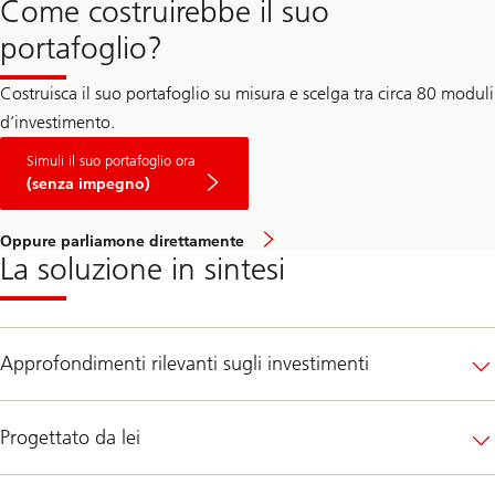
Come costruirebbe il suo
portafoglio?
Costruisca il suo portafoglio su misura e scelga tra circa 80 moduli
d’investimento.
Simuli il suo portafoglio ora
(senza impegno)
O
Oppure parliamone direttamente
fissi
La soluzione in sintesi
un
appuntamento
Approfondimenti rilevanti sugli investimenti
Progettato da lei