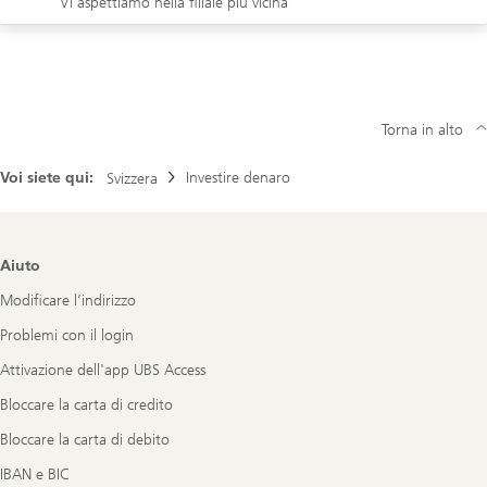
Vi aspettiamo nella filiale più vicina
Torna in alto
Voi siete qui:
Investire denaro
Svizzera
Footer
Aiuto
Navigation
Modificare l’indirizzo
Problemi con il login
Attivazione dell'app UBS Access
Bloccare la carta di credito
Bloccare la carta di debito
IBAN e BIC