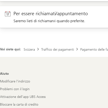
Aiuto
Per essere richiamati/appuntamento
Saremo lieti di richiamarvi quando preferite.
Richiamata per i clienti privati
Appuntamento per i clienti privati
Voi siete qui:
Svizzera
Traffico dei pagamenti
Pagamento delle f
Richiamata/appuntamento per i clienti aziendali
Footer
Aiuto
Navigation
Modificare l’indirizzo
Problemi con il login
Attivazione dell'app UBS Access
Bloccare la carta di credito