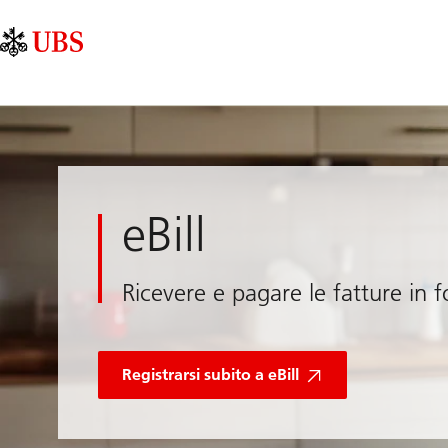
Skip
Content
Navigazione
Links
Area
principale
eBill
Ricevere e pagare le fatture in f
Registrarsi subito a eBill