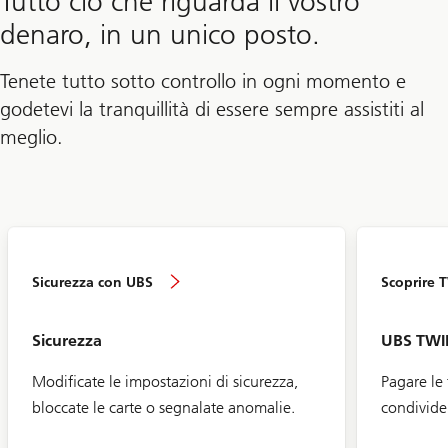
Tutto ciò che riguarda il vostro
denaro, in un unico posto.
Tenete tutto sotto controllo in ogni momento e
godetevi la tranquillità di essere sempre assistiti al
meglio.
Sicurezza con UBS
Scoprire 
Sicurezza
UBS TWI
Modificate le impostazioni di sicurezza,
Pagare le 
bloccate le carte o segnalate anomalie.
condivider