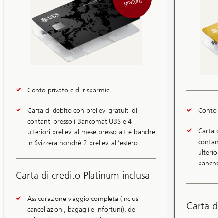
gratuiti
Conto privato e di risparmio
Conto 
Carta di debito con prelievi gratuiti di
contanti presso i Bancomat UBS e 4
Carta d
ulteriori prelievi al mese presso altre banche
Diapositiva
contan
in Svizzera nonché 2 prelievi all’estero
1-
ulterio
4
banche
Carta di credito Platinum inclusa
Assicurazione viaggio completa (inclusi
Carta d
cancellazioni, bagagli e infortuni), del