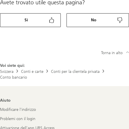
Avete trovato utile questa pagina?
Sì
No
Torna in alto
Voi siete qui:
Svizzera
Conti e carte
Conti per la clientela privata
Conto bancario
Footer
Aiuto
Navigation
Modificare l’indirizzo
Problemi con il login
Attivazione dell'app UBS Access