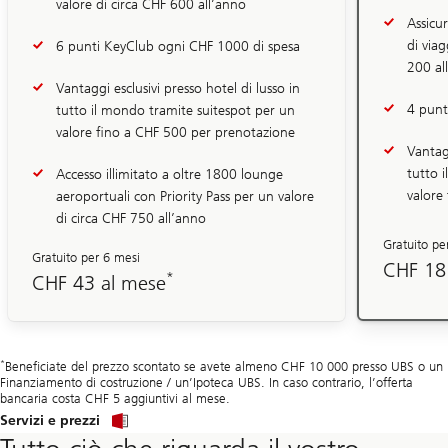
valore di circa CHF 600 all’anno
Assicu
di viag
6 punti KeyClub ogni CHF 1000 di spesa
200 al
Vantaggi esclusivi presso hotel di lusso in
4 punt
tutto il mondo tramite suitespot per un
valore fino a CHF 500 per prenotazione
Vantagg
tutto 
Accesso illimitato a oltre 1800 lounge
valore
aeroportuali con Priority Pass per un valore
di circa CHF 750 all’anno
Gratuito pe
Gratuito per 6 mesi
CHF 18
*
CHF 43 al mese
*
Beneficiate del prezzo scontato se avete almeno CHF 10 000 presso UBS o un
Finanziamento di costruzione / un’Ipoteca UBS. In caso contrario, l’offerta
bancaria costa CHF 5 aggiuntivi al mese.
Servizi e prezzi