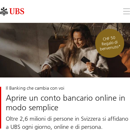
Skip
Content
Links
Area
Apr
il
me
CHF 50
Regalo di
benvenuto*
Il Banking che cambia con voi
Aprire un conto bancario online in
modo semplice
Oltre 2,6 milioni di persone in Svizzera si affidano
a UBS ogni giorno, online e di persona.