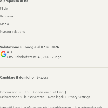
A proposito di noi
Filiale
Bancomat
Media
Investor relations
Valutazione su Google al
07 Jul 2026
4.3
UBS, Bahnhofstrasse 45, 8001 Zurigo
Cambiare il domicilio
Svizzera
Informazioni su UBS
Condizioni di utilizzo
Dichiarazione sulla riservatezza
Note legali
Privacy Settings
Legal
I prodotti, i servizi, le informazioni e/o il materiale contenuti in queste pagine web