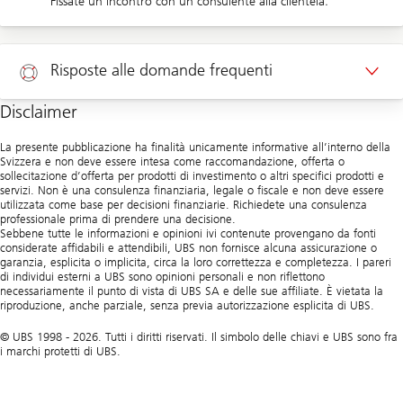
Fissate un incontro con un consulente alla clientela.
Appuntamento clienti privati
Risposte alle domande frequenti
Disclaimer
Aiuto
La presente pubblicazione ha finalità unicamente informative all’interno della
Svizzera e non deve essere intesa come raccomandazione, offerta o
sollecitazione d’offerta per prodotti di investimento o altri specifici prodotti e
servizi. Non è una consulenza finanziaria, legale o fiscale e non deve essere
utilizzata come base per decisioni finanziarie. Richiedete una consulenza
professionale prima di prendere una decisione.
Sebbene tutte le informazioni e opinioni ivi contenute provengano da fonti
considerate affidabili e attendibili, UBS non fornisce alcuna assicurazione o
garanzia, esplicita o implicita, circa la loro correttezza e completezza. I pareri
di individui esterni a UBS sono opinioni personali e non riflettono
necessariamente il punto di vista di UBS SA e delle sue affiliate. È vietata la
riproduzione, anche parziale, senza previa autorizzazione esplicita di UBS.
© UBS 1998 - 2026. Tutti i diritti riservati. Il simbolo delle chiavi e UBS sono fra
i marchi protetti di UBS.