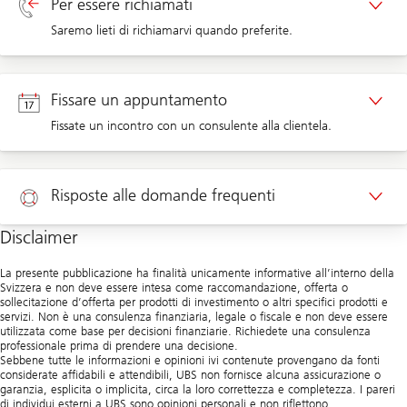
Per essere richiamati
Saremo lieti di richiamarvi quando preferite.
Richiamata clienti privati
Fissare un appuntamento
Fissate un incontro con un consulente alla clientela.
Appuntamento clienti privati
Risposte alle domande frequenti
Disclaimer
Aiuto
La presente pubblicazione ha finalità unicamente informative all’interno della
Svizzera e non deve essere intesa come raccomandazione, offerta o
sollecitazione d’offerta per prodotti di investimento o altri specifici prodotti e
servizi. Non è una consulenza finanziaria, legale o fiscale e non deve essere
utilizzata come base per decisioni finanziarie. Richiedete una consulenza
professionale prima di prendere una decisione.
Sebbene tutte le informazioni e opinioni ivi contenute provengano da fonti
considerate affidabili e attendibili, UBS non fornisce alcuna assicurazione o
garanzia, esplicita o implicita, circa la loro correttezza e completezza. I pareri
di individui esterni a UBS sono opinioni personali e non riflettono