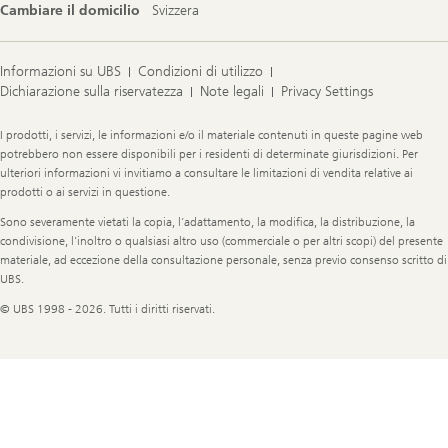
Cambiare il domicilio
Svizzera
Informazioni su UBS
Condizioni di utilizzo
Dichiarazione sulla riservatezza
Note legali
Privacy Settings
Legal
I prodotti, i servizi, le informazioni e/o il materiale contenuti in queste pagine web
Information
potrebbero non essere disponibili per i residenti di determinate giurisdizioni. Per
ulteriori informazioni vi invitiamo a consultare le limitazioni di vendita relative ai
prodotti o ai servizi in questione.
Sono severamente vietati la copia, l’adattamento, la modifica, la distribuzione, la
condivisione, l’inoltro o qualsiasi altro uso (commerciale o per altri scopi) del presente
materiale, ad eccezione della consultazione personale, senza previo consenso scritto di
UBS.
© UBS 1998 - 2026. Tutti i diritti riservati.