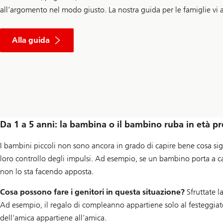
all’argomento nel modo giusto. La nostra guida per le famiglie vi ai
sull’
educazione
Alla guida
finanziaria
Da 1 a 5 anni: la bambina o il bambino ruba in età pre
I bambini piccoli non sono ancora in grado di capire bene cosa sig
loro controllo degli impulsi. Ad esempio, se un bambino porta a cas
non lo sta facendo apposta.
Cosa possono fare i genitori in questa situazione?
Sfruttate l
Ad esempio, il regalo di compleanno appartiene solo al festeggiato,
dell’amica appartiene all’amica.