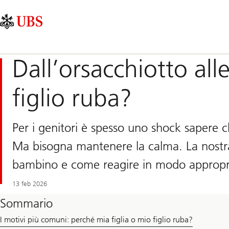
Skip
Content
Navigazione
Links
Area
principale
Dall’orsacchiotto all
figlio ruba?
Per i genitori è spesso uno shock sapere che
Ma bisogna mantenere la calma. La nostr
bambino e come reagire in modo appropria
13 feb 2026
Sommario
I motivi più comuni: perché mia figlia o mio figlio ruba?