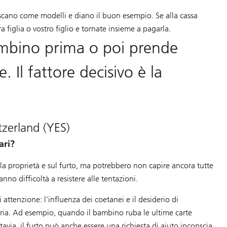
iscano come modelli e diano il buon esempio. Se alla cassa
 figlia o vostro figlio e tornate insieme a pagarla.
mbino prima o poi prende
 Il fattore decisivo è la
zerland (YES)
ari?
la proprietà e sul furto, ma potrebbero non capire ancora tutte
nno difficoltà a resistere alle tentazioni.
 attenzione: l’influenza dei coetanei e il desiderio di
aria. Ad esempio, quando il bambino ruba le ultime carte
tavia, il furto può anche essere una richiesta di aiuto inconscia