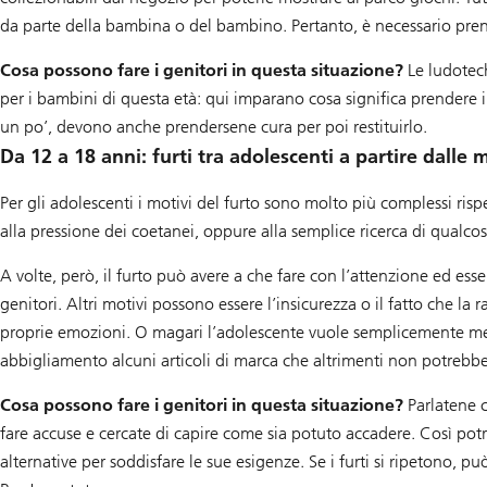
da parte della bambina o del bambino. Pertanto, è necessario pren
Cosa possono fare i genitori in questa situazione?
Le ludotech
per i bambini di questa età: qui imparano cosa significa prendere 
un po’, devono anche prendersene cura per poi restituirlo.
Da 12 a 18 anni: furti tra adolescenti a partire dalle 
Per gli adolescenti i motivi del furto sono molto più complessi rispe
alla pressione dei coetanei, oppure alla semplice ricerca di qualco
A volte, però, il furto può avere a che fare con l’attenzione ed ess
genitori. Altri motivi possono essere l’insicurezza o il fatto che la r
proprie emozioni. O magari l’adolescente vuole semplicemente mett
abbigliamento alcuni articoli di marca che altrimenti non potrebbe
Cosa possono fare i genitori in questa situazione?
Parlatene c
fare accuse e cercate di capire come sia potuto accadere. Così potr
alternative per soddisfare le sue esigenze. Se i furti si ripetono, p