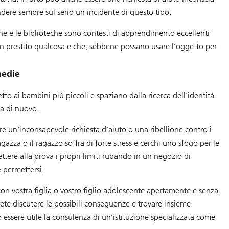
dere sempre sul serio un incidente di questo tipo.
e e le biblioteche sono contesti di apprendimento eccellenti
in prestito qualcosa e che, sebbene possano usare l’oggetto per
medie
tto ai bambini più piccoli e spaziano dalla ricerca dell’identità
sa di nuovo.
ere un’inconsapevole richiesta d’aiuto o una ribellione contro i
agazza o il ragazzo soffra di forte stress e cerchi uno sfogo per le
ere alla prova i propri limiti rubando in un negozio di
 permettersi.
on vostra figlia o vostro figlio adolescente apertamente e senza
ete discutere le possibili conseguenze e trovare insieme
uò essere utile la consulenza di un’istituzione specializzata come