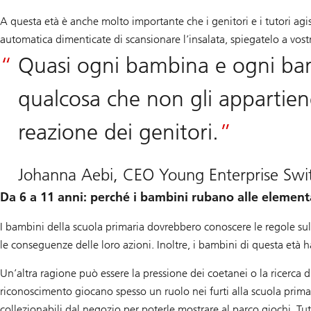
A questa età è anche molto importante che i genitori e i tutori ag
automatica dimenticate di scansionare l’insalata, spiegatelo a vostra
Quasi ogni bambina e ogni ba
qualcosa che non gli appartiene.
reazione dei genitori.
Johanna Aebi, CEO Young Enterprise Swit
Da 6 a 11 anni: perché i bambini rubano alle element
I bambini della scuola primaria dovrebbero conoscere le regole sul
le conseguenze delle loro azioni. Inoltre, i bambini di questa età ha
Un’altra ragione può essere la pressione dei coetanei o la ricerca di
riconoscimento giocano spesso un ruolo nei furti alla scuola prim
collezionabili dal negozio per poterle mostrare al parco giochi. Tut