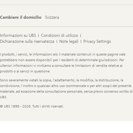
Cambiare il domicilio
Svizzera
Informazioni su UBS
Condizioni di utilizzo
Dichiarazione sulla riservatezza
Note legali
Privacy Settings
Legal
I prodotti, i servizi, le informazioni e/o il materiale contenuti in queste pagine web
Information
potrebbero non essere disponibili per i residenti di determinate giurisdizioni. Per
ulteriori informazioni vi invitiamo a consultare le limitazioni di vendita relative ai
prodotti o ai servizi in questione.
Sono severamente vietati la copia, l’adattamento, la modifica, la distribuzione, la
condivisione, l’inoltro o qualsiasi altro uso (commerciale o per altri scopi) del presente
materiale, ad eccezione della consultazione personale, senza previo consenso scritto di
UBS.
© UBS 1998 - 2026. Tutti i diritti riservati.