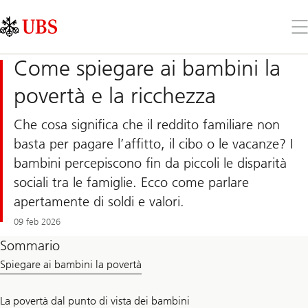
Skip
Content
Links
Area
Apr
il
me
Come spiegare ai bambini la
povertà e la ricchezza
Che cosa significa che il reddito familiare non
basta per pagare l’affitto, il cibo o le vacanze? I
bambini percepiscono fin da piccoli le disparità
sociali tra le famiglie. Ecco come parlare
apertamente di soldi e valori.
09 feb 2026
Sommario
Spiegare ai bambini la povertà
La povertà dal punto di vista dei bambini