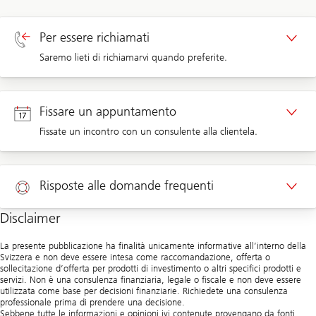
Per essere richiamati
Saremo lieti di richiamarvi quando preferite.
Richiamata clienti privati
Fissare un appuntamento
Fissate un incontro con un consulente alla clientela.
Appuntamento clienti privati
Risposte alle domande frequenti
Disclaimer
Aiuto
La presente pubblicazione ha finalità unicamente informative all’interno della
Svizzera e non deve essere intesa come raccomandazione, offerta o
sollecitazione d’offerta per prodotti di investimento o altri specifici prodotti e
servizi. Non è una consulenza finanziaria, legale o fiscale e non deve essere
utilizzata come base per decisioni finanziarie. Richiedete una consulenza
professionale prima di prendere una decisione.
Sebbene tutte le informazioni e opinioni ivi contenute provengano da fonti