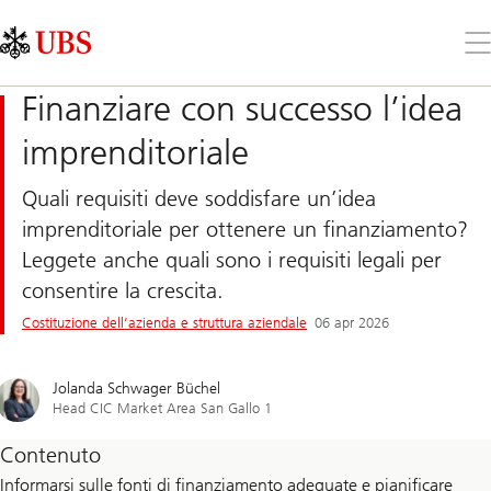
Skip
Content
Links
Area
Apr
il
me
Finanziare con successo l’idea
imprenditoriale
Quali requisiti deve soddisfare un’idea
imprenditoriale per ottenere un finanziamento?
Leggete anche quali sono i requisiti legali per
consentire la crescita.
Costituzione dell’azienda e struttura aziendale
06 apr 2026
Jolanda Schwager Büchel
Head CIC Market Area San Gallo 1
Contenuto
Informarsi sulle fonti di finanziamento adeguate e pianificare