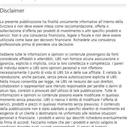
Disclaimer
La presente pubblicazione ha finalità unicamente informative all’interno della
Svizzera e non deve essere intesa come raccomandazione, offerta o
sollecitazione d’offerta per prodotti di investimento o altri specifici prodotti e
servizi. Non è una consulenza finanziaria, legale o fiscale e non deve essere
utilizzata come base per decisioni finanziarie. Richiedete una consulenza
professionale prima di prendere una decisione.
Sebbene tutte le informazioni e opinioni ivi contenute provengano da fonti
considerate affidabili e attendibili, UBS non fornisce alcuna assicurazione o
garanzia, esplicita o implicita, circa la loro correttezza e completezza. I pareri
di individui esterni a UBS sono opinioni personali e non riflettono
necessariamente il punto di vista di UBS SA e delle sue affiliate. È vietata la
riproduzione, anche parziale, senza previa autorizzazione esplicita di UBS.
Nella misura consentita per legge, né UBS né nessuno dei suoi direttori,
collaboratori o rappresentati sarà ritenuto responsabile per perdite o danni di
alcun tipo, correlati o provocati dall’utilizzo di tale pubblicazione. Tutte le
informazioni e opinioni ivi contenute possono essere modificate in qualsiasi
momento senza preavviso. UBS si riserva il diritto di modificare l’offerta di
servizi, prodotti e prezzi in qualsiasi momento senza preavviso. Il contenuto
della pubblicazione non è stato adattato a specifici obiettivi di investimento ed
esigenze di un cliente o destinatario né uniformato alle relative situazioni
personali e finanziarie. I prodotti e servizi qui descritti richiedono eventualmente
la firma di accordi. Facciamo notare che per i prodotti e servizi valgono le
condizioni descritte negli accordi corrispondenti. Si prega di leggere