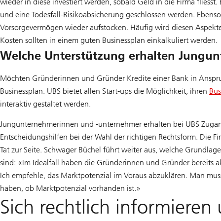
wieder in diese investiert werden, sobald Geld in die Firma fliess
und eine Todesfall-Risikoabsicherung geschlossen werden. Ebens
Vorsorgevermögen wieder aufstocken. Häufig wird diesen Aspekte
Kosten sollten in einem guten Businessplan einkalkuliert werden.
Welche Unterstützung erhalten Jungu
Möchten Gründerinnen und Gründer Kredite einer Bank in Anspruch
Businessplan. UBS bietet allen Start-ups die Möglichkeit, ihren
Bus
interaktiv gestaltet werden.
Jungunternehmerinnen und -unternehmer erhalten bei UBS Zugan
Entscheidungshilfen bei der Wahl der richtigen Rechtsform. Die 
Tat zur Seite. Schwager Büchel führt weiter aus, welche Grundlag
sind: «Im Idealfall haben die Gründerinnen und Gründer bereits akt
Ich empfehle, das Marktpotenzial im Voraus abzuklären. Man muss
haben, ob Marktpotenzial vorhanden ist.»
Sich rechtlich informieren