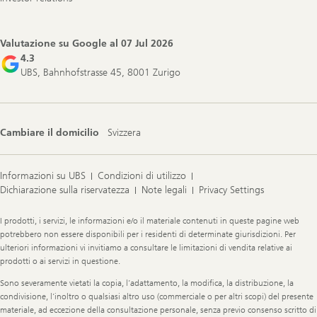
Valutazione su Google al
07 Jul 2026
4.3
UBS, Bahnhofstrasse 45, 8001 Zurigo
Cambiare il domicilio
Svizzera
Informazioni su UBS
Condizioni di utilizzo
Dichiarazione sulla riservatezza
Note legali
Privacy Settings
Legal
I prodotti, i servizi, le informazioni e/o il materiale contenuti in queste pagine web
Information
potrebbero non essere disponibili per i residenti di determinate giurisdizioni. Per
ulteriori informazioni vi invitiamo a consultare le limitazioni di vendita relative ai
prodotti o ai servizi in questione.
Sono severamente vietati la copia, l’adattamento, la modifica, la distribuzione, la
condivisione, l’inoltro o qualsiasi altro uso (commerciale o per altri scopi) del presente
materiale, ad eccezione della consultazione personale, senza previo consenso scritto di