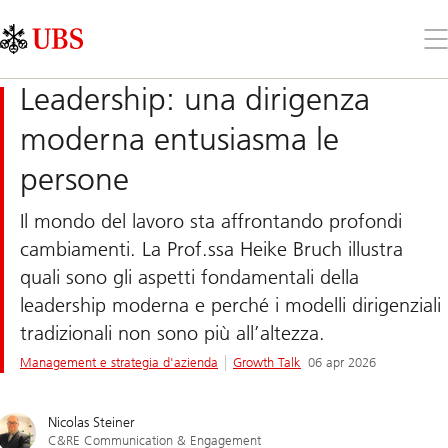
Skip
Content
Links
Area
Apr
il
me
Leadership: una dirigenza
moderna entusiasma le
persone
Il mondo del lavoro sta affrontando profondi
cambiamenti. La Prof.ssa Heike Bruch illustra
quali sono gli aspetti fondamentali della
leadership moderna e perché i modelli dirigenziali
tradizionali non sono più all’altezza.
Management e strategia d'azienda
Growth Talk
06 apr 2026
Nicolas Steiner
C&RE Communication & Engagement