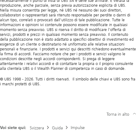
necessariamente il punto di vista di UBS SA e delle sue affiliate. È vietata la
riproduzione, anche parziale, senza previa autorizzazione esplicita di UBS.
Nella misura consentita per legge, né UBS né nessuno dei suoi direttori,
collaboratori o rappresentati sarà ritenuto responsabile per perdite o danni di
alcun tipo, correlati o provocati dall’utilizzo di tale pubblicazione. Tutte le
informazioni e opinioni ivi contenute possono essere modificate in qualsiasi
momento senza preavviso. UBS si riserva il diritto di modificare l’offerta di
servizi, prodotti e prezzi in qualsiasi momento senza preavviso. Il contenuto
della pubblicazione non è stato adattato a specifici obiettivi di investimento ed
esigenze di un cliente o destinatario né uniformato alle relative situazioni
personali e finanziarie. I prodotti e servizi qui descritti richiedono eventualmente
la firma di accordi. Facciamo notare che per i prodotti e servizi valgono le
condizioni descritte negli accordi corrispondenti. Si prega di leggere
attentamente i relativi accordi e di contattare la propria o il proprio consulente
alla clientela UBS o il Wealth Planner di competenza in caso di domande.
© UBS 1998 - 2026. Tutti i diritti riservati. Il simbolo delle chiavi e UBS sono fra
i marchi protetti di UBS.
Torna in alto
Voi siete qui:
Impulse
Svizzera
Guida