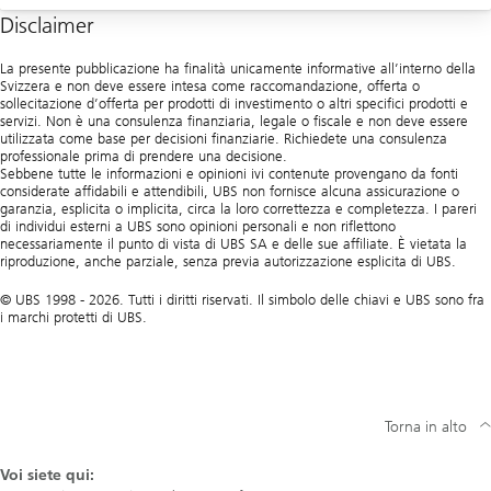
Disclaimer
Aiuto
La presente pubblicazione ha finalità unicamente informative all’interno della
Svizzera e non deve essere intesa come raccomandazione, offerta o
sollecitazione d’offerta per prodotti di investimento o altri specifici prodotti e
servizi. Non è una consulenza finanziaria, legale o fiscale e non deve essere
utilizzata come base per decisioni finanziarie. Richiedete una consulenza
professionale prima di prendere una decisione.
Sebbene tutte le informazioni e opinioni ivi contenute provengano da fonti
considerate affidabili e attendibili, UBS non fornisce alcuna assicurazione o
garanzia, esplicita o implicita, circa la loro correttezza e completezza. I pareri
di individui esterni a UBS sono opinioni personali e non riflettono
necessariamente il punto di vista di UBS SA e delle sue affiliate. È vietata la
riproduzione, anche parziale, senza previa autorizzazione esplicita di UBS.
© UBS 1998 - 2026. Tutti i diritti riservati. Il simbolo delle chiavi e UBS sono fra
i marchi protetti di UBS.
Torna in alto
Voi siete qui: