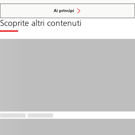
dell'
educazione
Ai principi
finanziaria
Scoprite altri contenuti