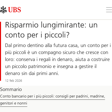
Skip
Content
Links
Area
Apr
il
me
Risparmio lungimirante: un
conto per i piccoli?
Dal primo dentino alla futura casa, un conto per i
più piccoli è un compagno sicuro che cresce con
loro: conserva i regali in denaro, aiuta a costruire
un piccolo patrimonio e insegna a gestire il
denaro sin dai primi anni.
12 feb 2026
Sommario
Conto bancario per i più piccoli: consigli per padrini, madrine,
genitori e nonni