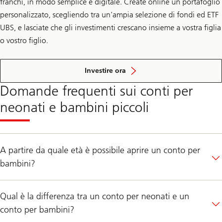
franchi, in modo semplice e digitale. Create online un portafoglio
personalizzato, scegliendo tra un’ampia selezione di fondi ed ETF
UBS, e lasciate che gli investimenti crescano insieme a vostra figlia
o vostro figlio.
con
UBS
Investire ora
key4
smart
Domande frequenti sui conti per
investing
neonati e bambini piccoli
A partire da quale età è possibile aprire un conto per
bambini?
Qual è la differenza tra un conto per neonati e un
conto per bambini?