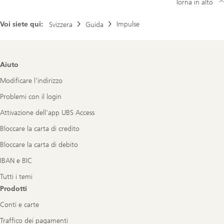
Torna in alto
Voi siete qui:
Impulse
Svizzera
Guida
Footer
Aiuto
Navigation
Modificare l’indirizzo
Problemi con il login
Attivazione dell'app UBS Access
Bloccare la carta di credito
Bloccare la carta di debito
IBAN e BIC
Tutti i temi
Prodotti
Conti e carte
Traffico dei pagamenti