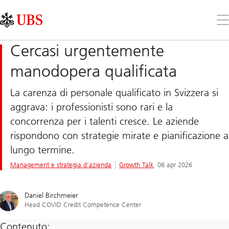
Skip
Content
Links
Area
Apr
il
me
Cercasi urgentemente
manodopera qualificata
La carenza di personale qualificato in Svizzera si
aggrava: i professionisti sono rari e la
concorrenza per i talenti cresce. Le aziende
rispondono con strategie mirate e pianificazione a
lungo termine.
Management e strategia d'azienda
Growth Talk
06 apr 2026
Daniel Birchmeier
Head COVID Credit Competence Center
Contenuto: