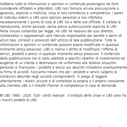
Sebbene tutte le informazioni e opinioni ivi contenute provengano da fonti
considerate affidabili e attendibili, UBS non fornisce alcuna assicurazione o
garanzia, esplicita o implicita, circa la loro correttezza e completezza. I pareri
di individui esterni a UBS sono opinioni personali e non riflettono
necessariamente il punto di vista di UBS SA e delle sue affiliate. È vietata la
riproduzione, anche parziale, senza previa autorizzazione esplicita di UBS.
Nella misura consentita per legge, né UBS né nessuno dei suoi direttori,
collaboratori o rappresentati sarà ritenuto responsabile per perdite o danni di
alcun tipo, correlati o provocati dall’utilizzo di tale pubblicazione. Tutte le
informazioni e opinioni ivi contenute possono essere modificate in qualsiasi
momento senza preavviso. UBS si riserva il diritto di modificare l’offerta di
servizi, prodotti e prezzi in qualsiasi momento senza preavviso. Il contenuto
della pubblicazione non è stato adattato a specifici obiettivi di investimento ed
esigenze di un cliente o destinatario né uniformato alle relative situazioni
personali e finanziarie. I prodotti e servizi qui descritti richiedono eventualmente
la firma di accordi. Facciamo notare che per i prodotti e servizi valgono le
condizioni descritte negli accordi corrispondenti. Si prega di leggere
attentamente i relativi accordi e di contattare la propria o il proprio consulente
alla clientela UBS o il Wealth Planner di competenza in caso di domande.
© UBS 1998 - 2026. Tutti i diritti riservati. Il simbolo delle chiavi e UBS sono fra
i marchi protetti di UBS.