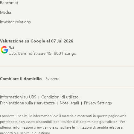
Bancomat
Media
Investor relations
Valutazione su Google al
07 Jul 2026
4.3
UBS, Bahnhofstrasse 45, 8001 Zurigo
Cambiare il domicilio
Svizzera
Informazioni su UBS
Condizioni di utilizzo
Dichiarazione sulla riservatezza
Note legali
Privacy Settings
Legal
I prodotti, i servizi, le informazioni e/o il materiale contenuti in queste pagine web
Information
potrebbero non essere disponibili per i residenti di determinate giurisdizioni. Per
ulteriori informazioni vi invitiamo a consultare le limitazioni di vendita relative ai
prodotti o ai servizi in questione.