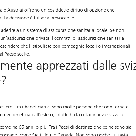
lia e Austria) offrono un cosiddetto diritto di opzione che
. La decisione è tuttavia irrevocabile.
 aderire a un sistema di assicurazione sanitaria locale. Se non
 un’assicurazione privata. I contratti di assicurazione sanitaria
scindere che li stipuliate con compagnie locali o internazionali.
l Paese scelto.
rmente apprezzati dalle svi
e?
’estero. Tra i beneficiari ci sono molte persone che sono tornate
ei beneficiari all’estero, infatti, ha la cittadinanza svizzera.
rcento ha 65 anni o più. Tra i Paesi di destinazione ce ne sono sia
oltreoceano, come Stati Uniti e Canada. Non sono poche, tuttavia,