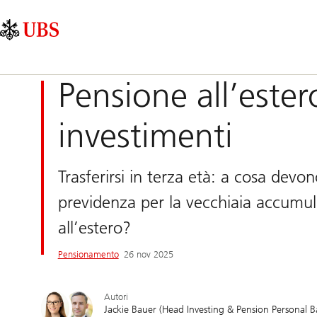
Skip
Content
Navigazione
Links
Area
principale
Pensione all’ester
investimenti
Trasferirsi in terza età: a cosa devo
previdenza per la vecchiaia accumula
all’estero?
Pensionamento
26 nov 2025
Autori
Jackie Bauer (Head Investing & Pension Personal B