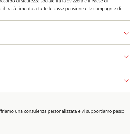
cordo di sicurezza sociale tra la Svizzera e il Paese di
 il trasferimento a tutte le casse pensione e le compagnie di
i offriamo una consulenza personalizzata e vi supportiamo passo