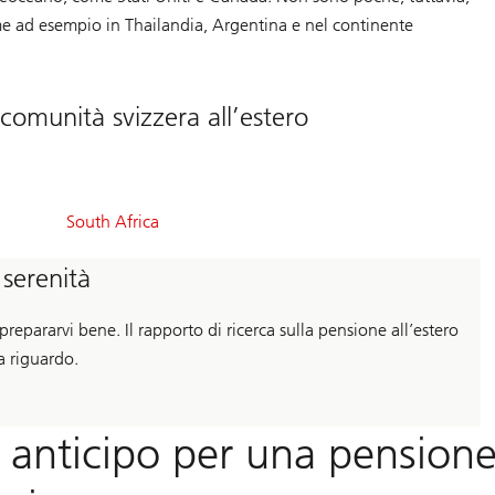
me ad esempio in Thailandia, Argentina e nel continente
 comunità svizzera all’estero
32
South Africa
%
 serenità
repararvi bene. Il rapporto di ricerca sulla pensione all’estero
a riguardo.
n anticipo per una pension