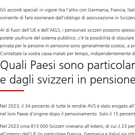
Gli accordi speciali in vigore (tra l’altro con Germania, Francia, Ita
consente di farsi esonerare dall’obbligo di assicurazione in Svizzera
Al di fuori dell’UE e dell’AELS, i pensionati svizzeri possono spesso
potete usufruire del sistema pubblico, c’è la possibilità di stipulare
privata per le persone in pensione sono generalmente costosi, a pre
Contattate la vostra cassa malati per tempo, indipendentemente da
Quali Paesi sono particola
e dagli svizzeri in pension
Nel 2023, il 34 percento di tutte le rendite AVS è stato erogato all
nel loro Paese d’origine dopo il pensionamento. Solo il 15 percento d
Nel 2023 circa 813 000 Svizzeri vivevano all’estero, di cui il 23 pe
all’interno dell’UE (in particolare Francia, Germania e Italia) sia 