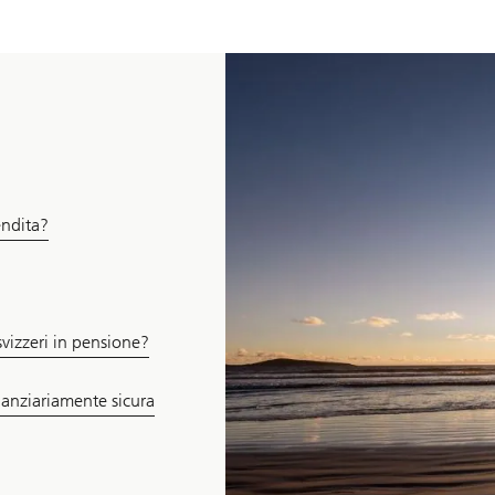
endita?
svizzeri in pensione?
nanziariamente sicura