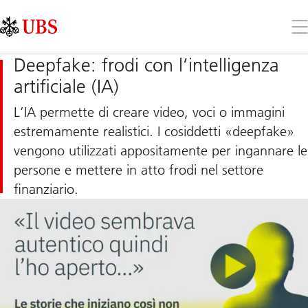
Skip
Content
Links
Area
Apr
il
me
Deepfake: frodi con l’intelligenza
artificiale (IA)
L’IA permette di creare video, voci o immagini
estremamente realistici. I cosiddetti «deepfake»
vengono utilizzati appositamente per ingannare le
persone e mettere in atto frodi nel settore
finanziario.
Learn
more
now
and
prevent
fraud