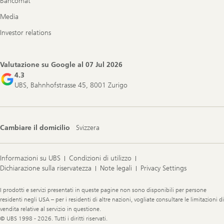
Bancomat
Media
Investor relations
Valutazione su Google al
07 Jul 2026
4.3
UBS, Bahnhofstrasse 45, 8001 Zurigo
Cambiare il domicilio
Svizzera
Informazioni su UBS
Condizioni di utilizzo
Dichiarazione sulla riservatezza
Note legali
Privacy Settings
Legal
I prodotti e servizi presentati in queste pagine non sono disponibili per persone
Information
residenti negli USA – per i residenti di altre nazioni, vogliate consultare le limitazioni di
vendita relative al servizio in questione.
© UBS 1998 - 2026. Tutti i diritti riservati.