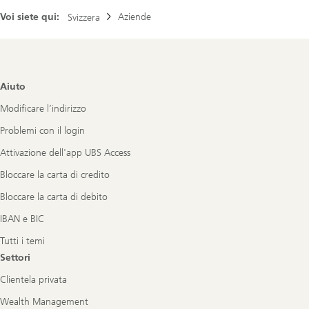
Voi siete qui:
Aziende
Svizzera
Footer
Aiuto
Navigation
Modificare l’indirizzo
Problemi con il login
Attivazione dell'app UBS Access
Bloccare la carta di credito
Bloccare la carta di debito
IBAN e BIC
Tutti i temi
Settori
Clientela privata
Wealth Management