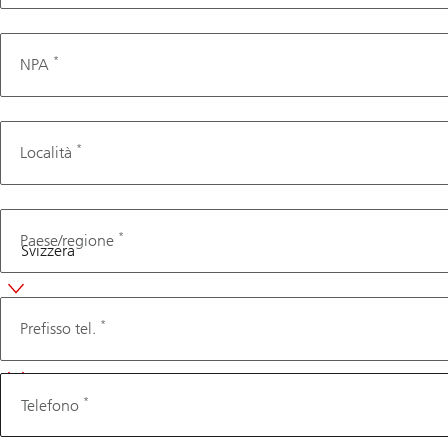
*
NPA
*
Località
*
Paese/regione
Telefono
*
Prefisso tel.
*
Telefono