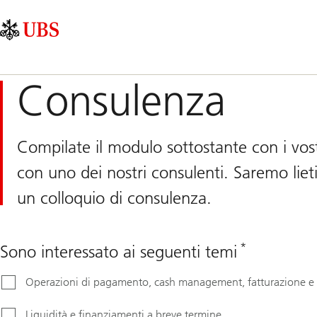
Skip
Content
Navigazione
Links
Area
principale
Consulenza
Compilate il modulo sottostante con i vost
con uno dei nostri consulenti. Saremo lieti
un colloquio di consulenza.
*
Sono interessato ai seguenti temi
Operazioni di pagamento, cash management, fatturazione e 
Liquidità e finanziamenti a breve termine