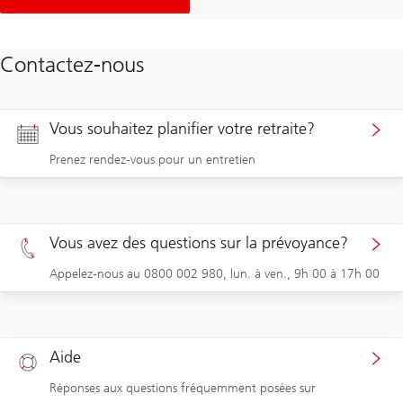
des
conseils
complets
sur
Contactez-nous
la
retraite
et
la
pension
Vous souhaitez planifier votre retraite?
Prenez rendez-vous pour un entretien
Vous avez des questions sur la prévoyance?
Appelez-nous au 0800 002 980, lun. à ven., 9h 00 à 17h 00
Aide
Réponses aux questions fréquemment posées sur