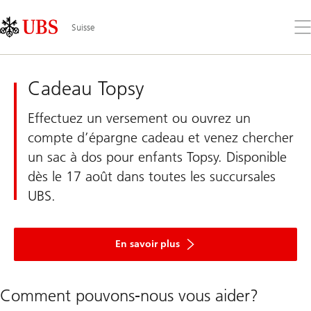
Skip
Content
Links
Area
Ouv
Suisse
le
me
UBS
Suisse
Cadeau Topsy
Effectuez un versement ou ouvrez un
compte d’épargne cadeau et venez chercher
un sac à dos pour enfants Topsy. Disponible
dès le 17 août dans toutes les succursales
UBS.
sur
le
En savoir plus
sac
à
dos
pour
Comment pouvons-nous vous aider?
enfants
Topsy