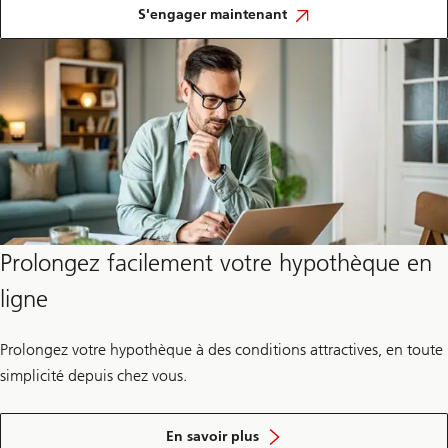
façonnez
S'engager maintenant
l’avenir,
pour
vous
comme
pour
la
société.
Prolongez facilement votre hypothèque en
ligne
Prolongez votre hypothèque à des conditions attractives, en toute
simplicité depuis chez vous.
comment
vous
En savoir plus