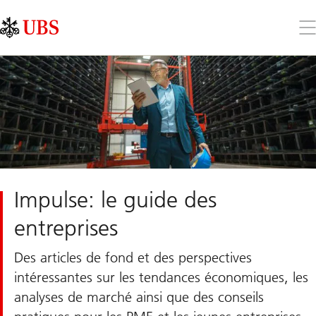
Skip
Content
Links
Area
Ouv
le
me
Impulse: le guide des
entreprises
Des articles de fond et des perspectives
intéressantes sur les tendances économiques, les
analyses de marché ainsi que des conseils