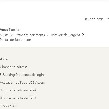
Rappel pour les clients privés
Rendez-vous pour les clients privés
Haut de page
Vous êtes ici:
Rappel/rendez-vous pour les clients entreprises
Suisse
Trafic des paiements
Recevoir de l’argent
Portail de facturation
Footer
Aide
Navigation
Changer d’adresse
E-Banking Problèmes de login
Activation de l'app UBS Access
Bloquer la carte de crédit
Bloquer la carte de débit
IBAN et BIC