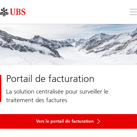
Skip
Content
Links
Area
Ouv
le
me
Portail de facturation
La solution centralisée pour surveiller le
traitement des factures
Vers le portail de facturation