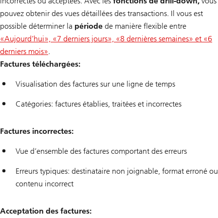
incorrectes ou acceptées. Avec les
fonctions de drill-down,
vous
pouvez obtenir des vues détaillées des transactions. Il vous est
possible déterminer la
période
de manière flexible entre
«Aujourd’hui», «7 derniers jours», «8 dernières semaines» et «6
derniers mois»
.
Factures téléchargées:
Visualisation des factures sur une ligne de temps
Catégories: factures établies, traitées et incorrectes
Factures incorrectes:
Vue d’ensemble des factures comportant des erreurs
Erreurs typiques: destinataire non joignable, format erroné ou
contenu incorrect
Acceptation des factures: