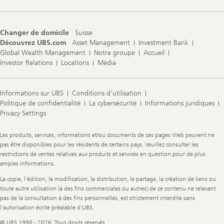
Changer de domicile
Suisse
Découvrez UBS.com
Asset Management
Investment Bank
Global Wealth Management
Notre groupe
Accueil
Investor Relations
Locations
Média
Informations sur UBS
Conditions d'utilisation
Politique de confidentialité
La cybersécurité
Informations juridiques
Privacy Settings
Legal
Les produits, services, informations et/ou documents de ces pages Web peuvent ne
Information
pas être disponibles pour les résidents de certains pays. Veuillez consulter les
restrictions de ventes relatives aux produits et services en question pour de plus
amples informations.
La copie, l'édition, la modification, la distribution, le partage, la création de liens ou
toute autre utilisation (à des fins commerciales ou autres) de ce contenu ne relevant
pas de la consultation à des fins personnelles, est strictement interdite sans
l'autorisation écrite préalable d'UBS.
© UBS 1998 - 2026. Tous droits réservés.