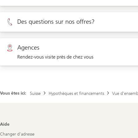
Rendez-vous Clients privé
Des questions sur nos offres?
Rendez-vous Clients d'entreprises
Privé 0800 002 556
Agences
Rendez-vous visite près de chez vous
Entreprises 0844 853 001
Agences
Vous êtes ici:
Suisse
Hypothèques et financements
Vue d’ensemb
Footer
Aide
Navigation
Changer d’adresse