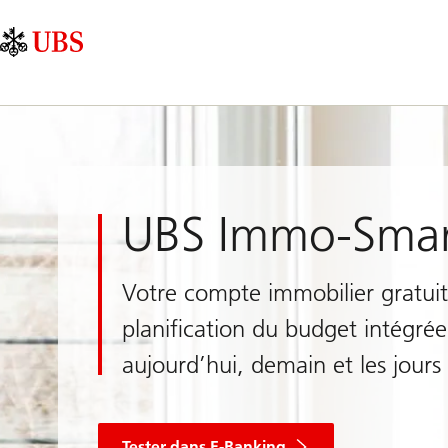
Skip
Content
Navigation
Links
Area
principale
UBS Immo-Smar
Votre compte immobilier gratui
planification du budget intégrée
aujourd’hui, demain et les jours 
Tester dans E-Banking