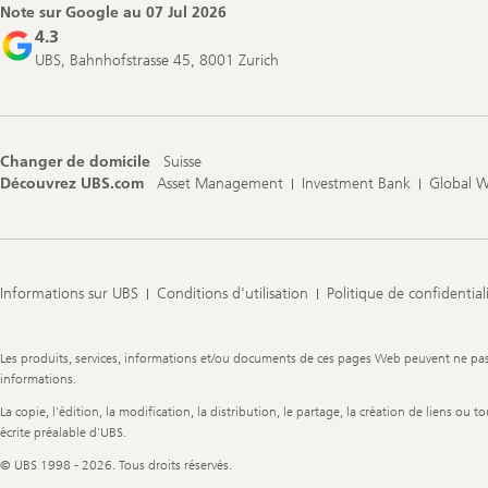
Note sur Google au
07 Jul 2026
4.3
UBS, Bahnhofstrasse 45, 8001 Zurich
Changer de domicile
Suisse
Découvrez UBS.com
Asset Management
Investment Bank
Global 
Informations sur UBS
Conditions d'utilisation
Politique de confidential
Legal
Les produits, services, informations et/ou documents de ces pages Web peuvent ne pas êt
Information
informations.
La copie, l'édition, la modification, la distribution, le partage, la création de liens ou
écrite préalable d'UBS.
© UBS 1998 - 2026. Tous droits réservés.