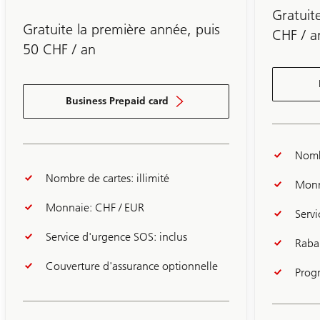
3
Gratuit
Gratuite la première année, puis
CHF / a
50 CHF / an
Business Prepaid card
Nombr
Nombre de cartes: illimité
Monn
Monnaie: CHF / EUR
Servi
Service d'urgence SOS: inclus
Raba
Couverture d'assurance optionnelle
Prog