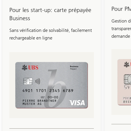
prépayée
Pour PM
Pour les start-up: carte prépayée
Business
Business
Gestion d
transpare
Sans vérification de solvabilité, facilement
demande
rechargeable en ligne
Glissement
1-