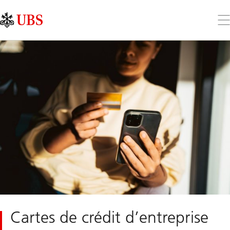
Skip
Content
Links
Area
Ouv
le
me
Cartes de crédit d’entreprise