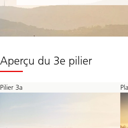
E-
Banking
Aperçu du 3e pilier
Pilier 3a
Pl