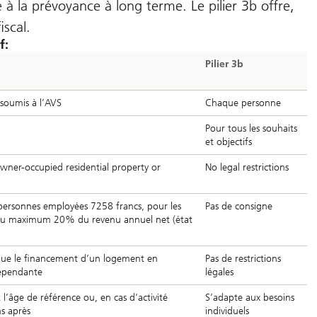
é à la prévoyance à long terme. Le pilier 3b offre,
iscal.
f:
Pilier 3b
 soumis à l’AVS
Chaque personne
Pour tous les souhaits
et objectifs
 owner-occupied residential property or
No legal restrictions
 personnes employées 7258 francs, pour les
Pas de consigne
au maximum 20% du revenu annuel net (état
 que le financement d’un logement en
Pas de restrictions
dépendante
légales
 l’âge de référence ou, en cas d’activité
S’adapte aux besoins
ns après
individuels