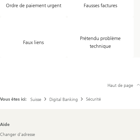
Ordre de paiement urgent
Fausses factures
Prétendu problème
Faux liens
technique
Haut de page
Vous êtes ici:
Sécurité
Suisse
Digital Banking
Footer
Aide
Navigation
Changer d’adresse