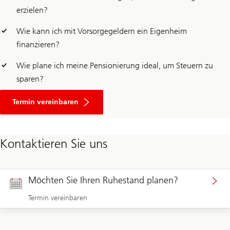
erzielen?
Wie kann ich mit Vorsorgegeldern ein Eigenheim
finanzieren?
Wie plane ich meine Pensionierung ideal, um Steuern zu
sparen?
für
umfassende
Termin vereinbaren
Beratung
zu
Alters-
und
Kontaktieren Sie uns
Altersvorsorge
Möchten Sie Ihren Ruhestand planen?
Termin vereinbaren