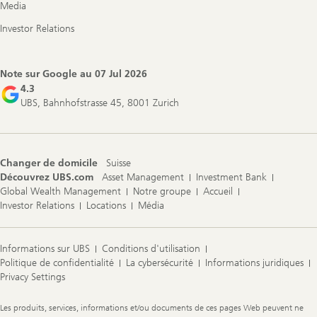
Media
Investor Relations
Note sur Google au
07 Jul 2026
4.3
UBS, Bahnhofstrasse 45, 8001 Zurich
Changer de domicile
Suisse
Découvrez UBS.com
Asset Management
Investment Bank
Global Wealth Management
Notre groupe
Accueil
Investor Relations
Locations
Média
Informations sur UBS
Conditions d'utilisation
Politique de confidentialité
La cybersécurité
Informations juridiques
Privacy Settings
Legal
Les produits, services, informations et/ou documents de ces pages Web peuvent ne