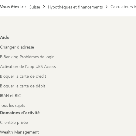
Vous êtes ici:
Calculateurs 
Suisse
Hypothèques et financements
Footer
Aide
Navigation
Changer d’adresse
E-Banking Problèmes de login
Activation de l'app UBS Access
Bloquer la carte de crédit
Bloquer la carte de débit
IBAN et BIC
Tous les sujets
Domaines d'activité
Clientèle privée
Wealth Management