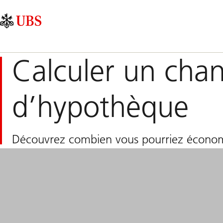
Skip
Content
Navigation
Links
Area
principale
Calculer un ch
d’hypothèque
Découvrez combien vous pourriez économ