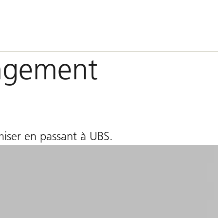
angement
iser en passant à UBS.