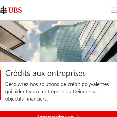
Skip
Content
Links
Area
Ouv
le
me
Crédits aux entreprises
Découvrez nos solutions de crédit polyvalentes
qui aident votre entreprise à atteindre ses
objectifs financiers.
Prendre rendez-vous