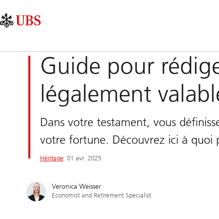
Skip
Content
Navigation
Links
Area
principale
Guide pour rédig
légalement valabl
Dans votre testament, vous définiss
votre fortune. Découvrez ici à quoi 
Héritage
01 avr. 2025
Veronica Weisser
Economist and Retirement Specialist