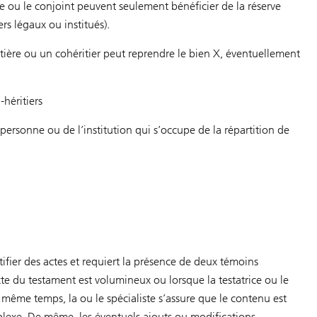
te ou le conjoint peuvent seulement bénéficier de la réserve
ers légaux ou institués).
itière ou un cohéritier peut reprendre le bien X, éventuellement
-héritiers
personne ou de l’institution qui s’occupe de la répartition de
fier des actes et requiert la présence de deux témoins
te du testament est volumineux ou lorsque la testatrice ou le
 même temps, la ou le spécialiste s’assure que le contenu est
mplexe. De même, les éventuels ajouts ou modifications