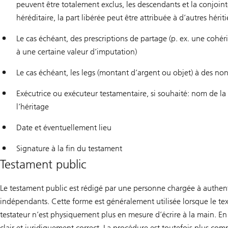
peuvent être totalement exclus, les descendants et la conjoin
héréditaire, la part libérée peut être attribuée à d’autres hériti
Le cas échéant, des prescriptions de partage (p. ex. une cohér
à une certaine valeur d’imputation)
Le cas échéant, les legs (montant d’argent ou objet) à des non
Exécutrice ou exécuteur testamentaire, si souhaité: nom de la 
l’héritage
Date et éventuellement lieu
Signature à la fin du testament
Testament public
Le testament public est rédigé par une personne chargée à authenti
indépendants. Cette forme est généralement utilisée lorsque le tex
testateur n’est physiquement plus en mesure d’écrire à la main. En
clair et juridiquement correct. La procédure est toutefois plus co