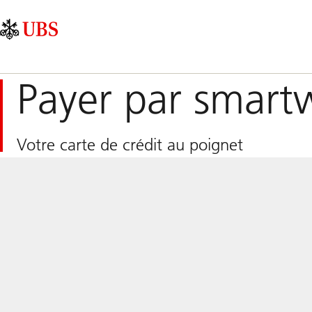
Skip
Content
Navigation
Links
Area
principale
Payer par smart
Votre carte de crédit au poignet