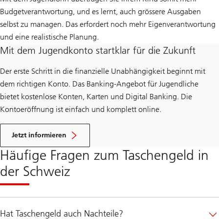
Budgetverantwortung, und es lernt, auch grössere Ausgaben
selbst zu managen. Das erfordert noch mehr Eigenverantwortung
und eine realistische Planung.
Mit dem Jugendkonto startklar für die Zukunft
Der erste Schritt in die finanzielle Unabhängigkeit beginnt mit
dem richtigen Konto. Das Banking-Angebot für Jugendliche
bietet kostenlose Konten, Karten und Digital Banking. Die
Kontoeröffnung ist einfach und komplett online.
ü
b
Jetzt informieren
e
r
Häufige Fragen zum Taschengeld in
d
a
der Schweiz
s
J
u
g
e
Hat Taschengeld auch Nachteile?
n